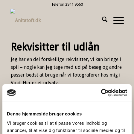
Telefon 2941 9560
Rekvisitter til udlån
Jeg har en del forskellige rekvisitter, vi kan bringe i
spil – nogle kan jeg tage med ud på besøg og andre
passer bedst at bruge når vi fotograferer hos mig i
Vind. Her er et udvalg.
Jeg har også haft mange sjove oplevelser med
elementer mine kunder selv har ønsket at bruge i
spil, fx en traktor, en hest og ofte familiens hund
eller kat
Denne hjemmeside bruger cookies
Vi bruger cookies til at tilpasse vores indhold og
annoncer, til at vise dig funktioner til sociale medier og til