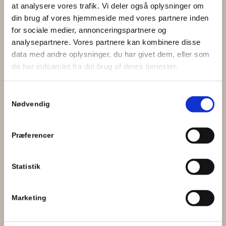
at analysere vores trafik. Vi deler også oplysninger om
din brug af vores hjemmeside med vores partnere inden
for sociale medier, annonceringspartnere og
analysepartnere. Vores partnere kan kombinere disse
data med andre oplysninger, du har givet dem, eller som
de har indsamlet fra din brug af deres tjenester.
Samtykkevalg
Se mine billeder af
Nødvendig
Gravide
Nyfødte
Præferencer
Børn
Familier
Statistik
Erhverv
Boudoir/Model
Marketing
Irisfoto