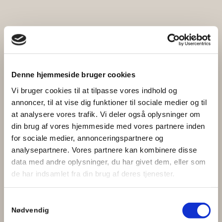
Super god oplevelse.
Meget professionel og
Denne hjemmeside bruger cookies
opmærksom fotograf,
med sans for detaljer.
Vi bruger cookies til at tilpasse vores indhold og
Jeg kan kun anbefale
annoncer, til at vise dig funktioner til sociale medier og til
andre at gøre brug at
at analysere vores trafik. Vi deler også oplysninger om
Anita. Hun formåede, at
din brug af vores hjemmeside med vores partnere inden
få mig til at slappe og
for sociale medier, annonceringspartnere og
nyde oplevelsen.
analysepartnere. Vores partnere kan kombinere disse
data med andre oplysninger, du har givet dem, eller som
Katrine Harregaard
de har indsamlet fra din brug af deres tjenester.
Samtykkevalg
Nødvendig