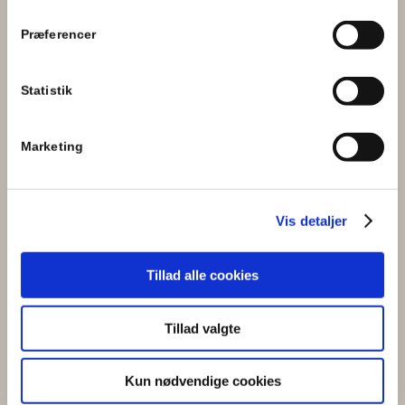
Præferencer
Statistik
Se mine billeder af
Marketing
Gravide
Nyfødte
Vis detaljer
Børn
Familier
Tillad alle cookies
Erhverv
Boudoir/Model
Irisfoto
Tillad valgte
Kun nødvendige cookies